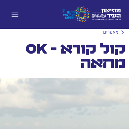
מאמרים
קול קורא - OK
מחאה