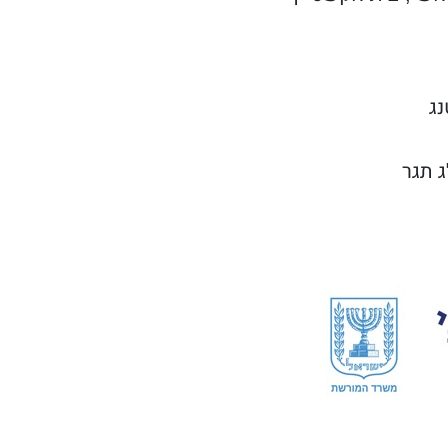
נג
 תגר