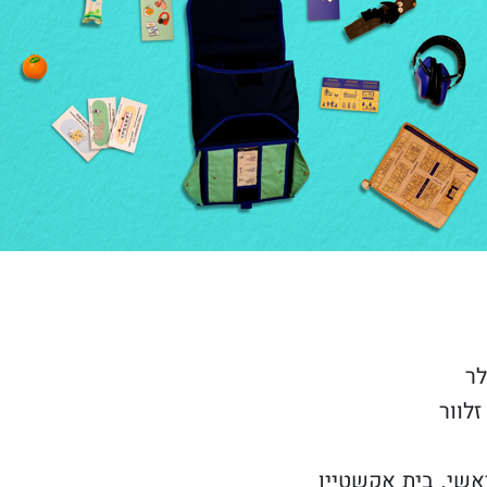
לר
זלוור
אשי, בית אקשטיין