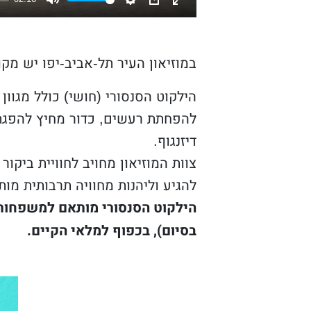
Mute
Settings
PIP
Enter
fullscreen
במוזיאון העיר תל-אביב-יפו יש מקו
הילקוט הסנסורי (חושי) כולל מגוון 
להפחתת רעשים, כדור מחיץ להפגת 
דיזנגוף.
צוות המוזיאון מחויב לחוויית ביקור
להגיע וליהנות מחוויה תרבותית מו
הילקוט הסנסורי מותאם למשפחות ע
בסיום), בכפוף למלאי הקיים.