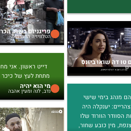
פריגניזם בשוק הכר
הטלוויזיה החברתית
 טו דה שואו ביזנס
דייט ראשון. אני מחכ
יש
מתחת לעץ של כיכר 
מי הוא יהיה
נדב, לנה ומעין אהבה
הם מנהג בימי שישי
הריים: יענקלה היה
 הסוודר הוורוד שלו
נפת, מין כובע שחור,