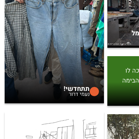
מל
ה לו
הבימה
תתחדשי!
נעמי דרור