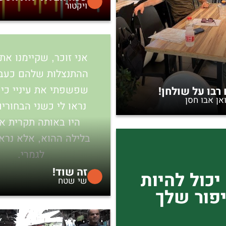
ויקטור
אני זוכר, שקיימנו א
ההתנצלות שלהם כעבור
רבו על שולחן!
שפשפתי את עיניי כי 
אן אבו חסן
נראו לי כשני הבחורי
היו באותה תקרית א
בלילה ההוא, אלא נרא
לגמרי.
זה שוד!
יכול להיות
שי שטח
פור שלך