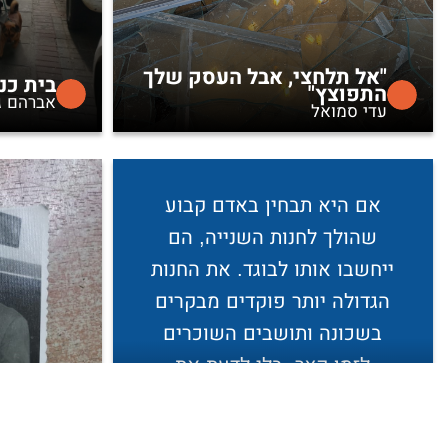
"אל תלחצי, אבל העסק שלך
בית כנ
התפוצץ"
אברהם ג
עדי סמואל
אם היא תבחין באדם קבוע
שהולך לחנות השנייה, הם
ייחשבו אותו לבוגד. את החנות
הגדולה יותר פוקדים מבקרים
בשכונה ותושבים השוכרים
לזמן קצר, בלי לדעת את
המצב הפוליטי בין שני
הסופרים.