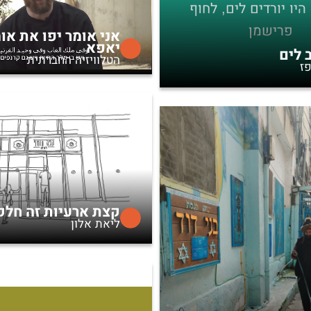
היו יורדים לים, לחוף
פרישמן
אני אומר יפו את או
יאפא
 לים
הטלוויזיה החברתית
פז
קצת ארעיות זה חלק
ליאת אלון