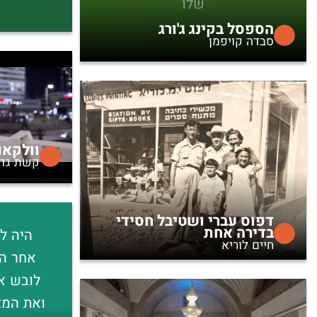
שלו
הספסל בקינג ג'ורג
סבדה קויפמן
וולקאם
קשת גד
דפוס עברי ושטיבל חסידי
בדירה אחת
היה ל
חיים לוריא
אחר הצ
לובש את
ואת המצ