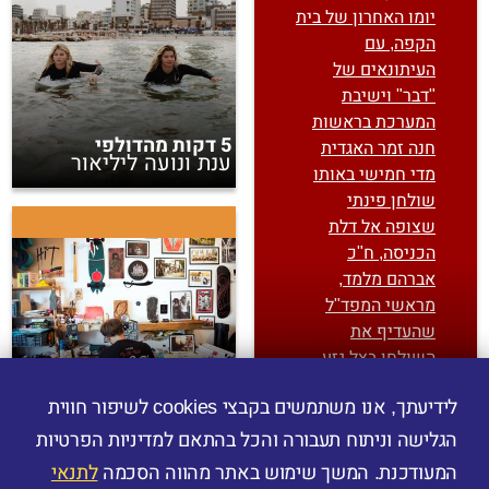
יומו האחרון של בית
הקפה, עם
העיתונאים של
"דבר" וישיבת
המערכת בראשות
5 דקות מהדולפי
חנה זמר האגדית
ענת ונועה ליליאור
מדי חמישי באותו
שולחן פינתי
שצופה אל דלת
הכניסה, ח"כ
אברהם מלמד,
מראשי המפד"ל
שהעדיף את
השולחן בצל גזע
למדתי לחלום בגדול
העץ, הסופרים
גיא פיטשון
לידיעתך, אנו משתמשים בקבצי ‎ cookiesלשיפור חווית
והמשוררים
הותיקים וגל עצום
הגלישה וניתוח תעבורה והכל בהתאם למדיניות הפרטיות
של אנשי תרבות
המעודכנת. המשך שימוש באתר מהווה הסכמה
לתנאי
צעירים, שהפכו את