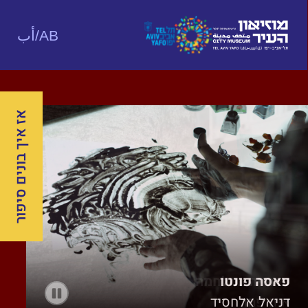
AB/أب
אז איך בונים סיפור
פאסה פונטו
הכותל החדש
ערבייה במלחמה
איה פחר
אילנה זפרן
דניאל אלחסיד